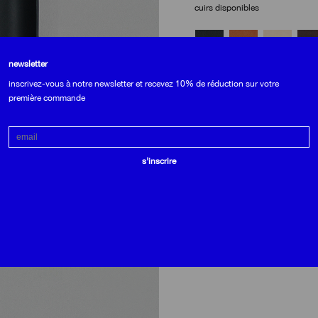
cuirs disponibles
newsletter
inscrivez-vous à notre newsletter et recevez 10% de réduction sur votre
ME TENIR AU COURANT
EN STO
première commande
Email
matières
• extérieur en veau à tannage v
s'inscrire
provenant de la tannerie toscan
robuste. il est nourri avec des 
lui permettre de se patiner élé
🔍