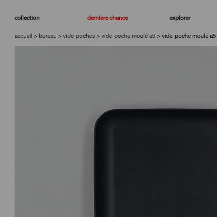
aller
aller
à
au
collection
dernière chance
explorer
la
contenu
navigation
accueil
>
bureau
>
vide-poches
>
vide-poche moulé a5
>
vide-poche moulé a5 e