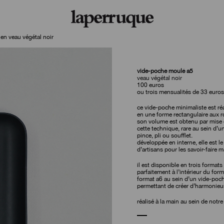
n veau végétal noir
vide-poche moulé a5
veau végétal noir
100
euros
ou trois mensualités de 33 euros
ce vide-poche minimaliste est réa
en une forme rectangulaire aux 
son volume est obtenu par mise e
cette technique, rare au sein d’u
pince, pli ou soufflet.
développée en interne, elle est l
d’artisans pour les savoir-faire 
il est disponible en trois formats
parfaitement à l’intérieur du for
format a6 au sein d’un vide-poch
permettant de créer d’harmonieu
réalisé à la main au sein de notre