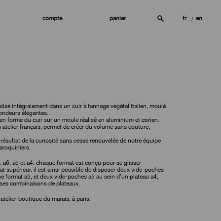
compte
panier
fr
en
lisé intégralement dans un cuir à tannage végétal italien, moulé
rondeurs élégantes.
n forme du cuir sur un moule réalisé en aluminium et corian.
n atelier français, permet de créer du volume sans couture,
e résultat de la curiosité sans cesse renouvelée de notre équipe
maroquiniers.
 : a6, a5 et a4. chaque format est conçu pour se glisser
mat supérieur. il est ainsi possible de disposer deux vide-poches
e format a5, et deux vide-poches a5 au sein d’un plateau a4,
ses combinaisons de plateaux.
 atelier-boutique du marais, à paris.