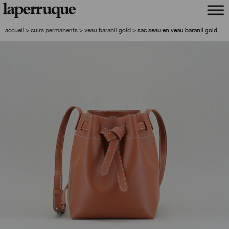
aller
aller
à
au
la
contenu
accueil
>
cuirs permanents
>
veau baranil gold
>
sac seau en veau baranil gold
navigation