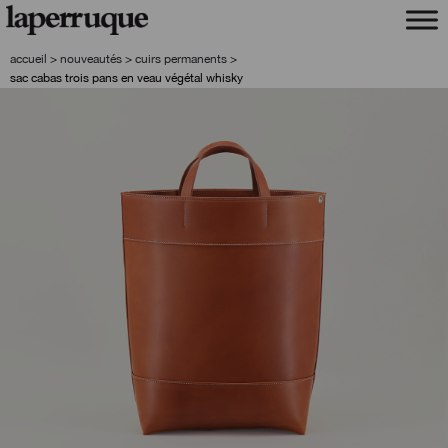
aller
aller
à
au
la
contenu
accueil
>
nouveautés
>
cuirs permanents
>
navigation
sac cabas trois pans en veau végétal whisky