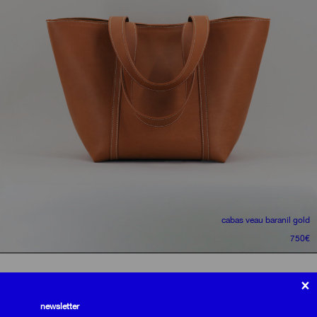
cabas
veau baranil gold
750
€
politique de confidentialité
×
conditions générales de vente
livraisons et retours
newsletter