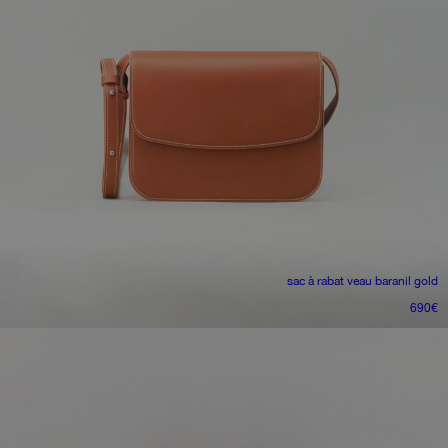
sac à rabat
veau baranil gold
690
€