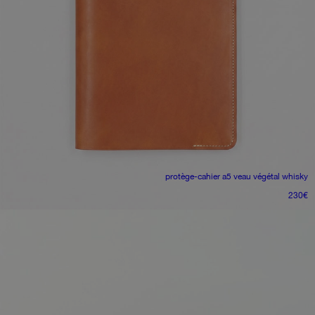
protège-cahier a5
veau végétal whisky
230
€