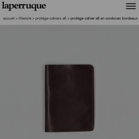
aller
aller
à
au
la
contenu
accueil
>
lifestyle
>
protège-cahiers a6
>
protège-cahier a6 en cordovan bordeaux
navigation