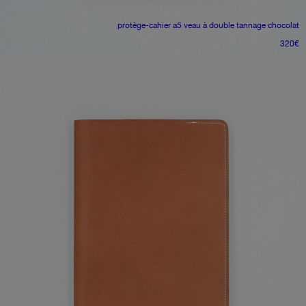
protège-cahier a5
veau à double tannage chocolat
320
€