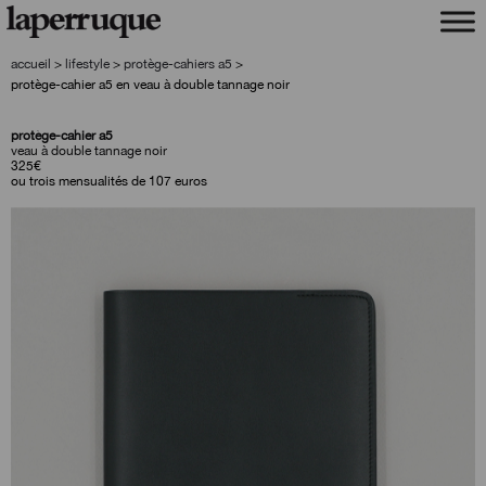
aller
aller
à
au
la
contenu
accueil
>
lifestyle
>
protège-cahiers a5
>
navigation
protège-cahier a5 en veau à double tannage noir
protège-cahier a5
veau à double tannage noir
325
€
ou trois mensualités de 107 euros