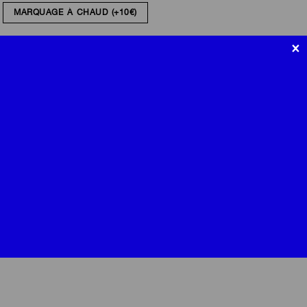
MARQUAGE À CHAUD (+10€)
×
forme & finitions
livraison & retours
 veau pleine fleur provenant de la tannerie française degermann.
ne un toucher velouté et agréable. il se patinera et s’assombrira
hèvre ton sur ton, provenant de la tannerie française alran.