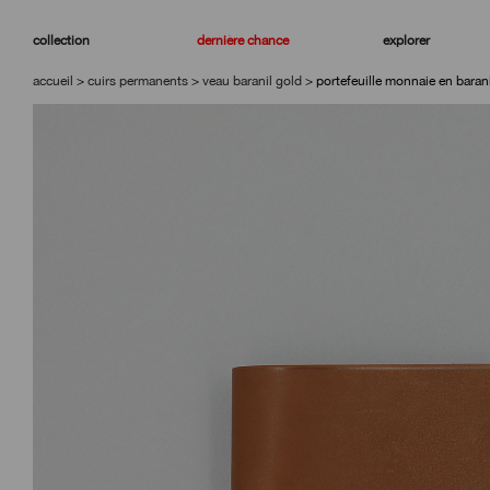
aller
aller
à
au
collection
dernière chance
explorer
la
contenu
navigation
accueil
>
cuirs permanents
>
veau baranil gold
>
portefeuille monnaie en baran