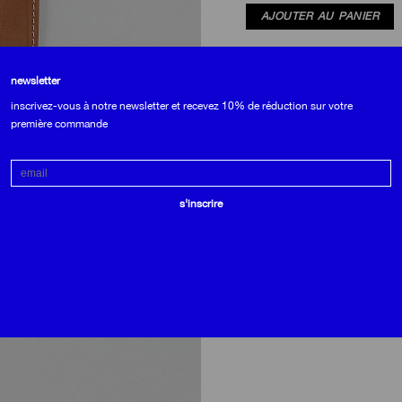
AJOUTER AU PANIER
newsletter
matières
inscrivez-vous à notre newsletter et recevez 10% de réduction sur votre
première commande
• extérieur en baranil : cuir de
son tannage semi-végétal lui don
doucement avec le temps.
Email
• doublure intégrale en cuir de c
s'inscrire