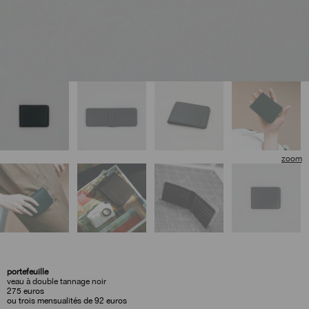
🔍
portefeuille
veau à double tannage noir
275
euros
ou trois mensualités de 92 euros