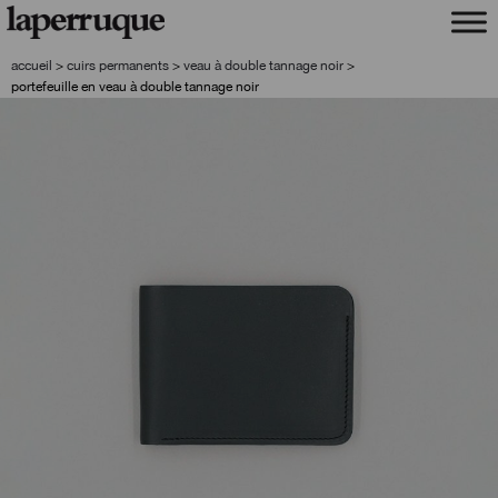
aller
aller
à
au
la
contenu
accueil
>
cuirs permanents
>
veau à double tannage noir
>
navigation
portefeuille en veau à double tannage noir