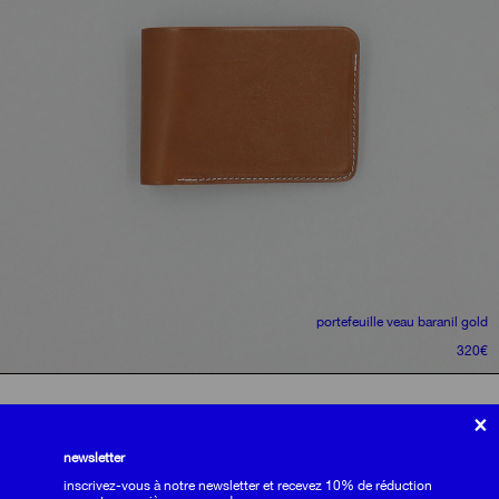
portefeuille
veau baranil gold
320
€
politique de confidentialité
×
conditions générales de vente
livraisons et retours
newsletter
Email
s'inscrire à la newsletter
s'inscrire
nous utilisons des cookies sur notre site.
inscrivez-vous à notre newsletter et recevez 10% de réduction