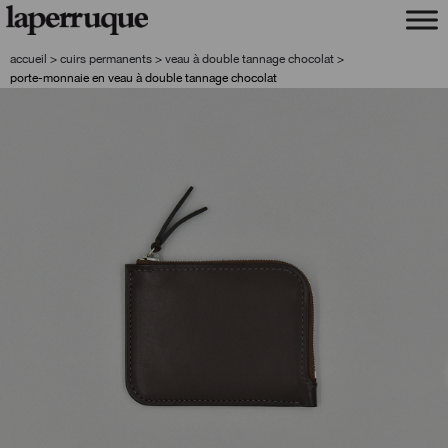
aller
aller
à
au
la
contenu
accueil
>
cuirs permanents
>
veau à double tannage chocolat
>
navigation
porte-monnaie en veau à double tannage chocolat