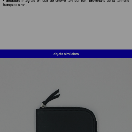
• doublure intégrale en cuir de chèvre ton sur ton, provenant de la tannerie
française alran.
objets similaires