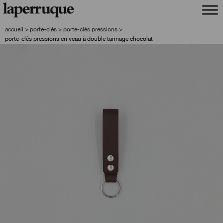
aller
aller
à
au
la
contenu
accueil
>
porte-clés
>
porte-clés pressions
>
navigation
porte-clés pressions en veau à double tannage chocolat