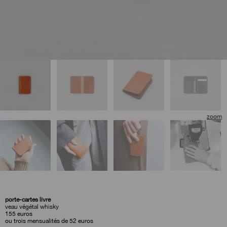
porte-cartes livre
veau végétal whisky
155
euros
ou trois mensualités de 52 euros