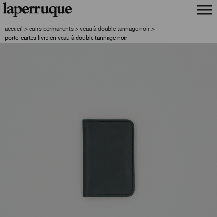
aller
aller
à
au
la
contenu
accueil
>
cuirs permanents
>
veau à double tannage noir
>
navigation
porte-cartes livre en veau à double tannage noir