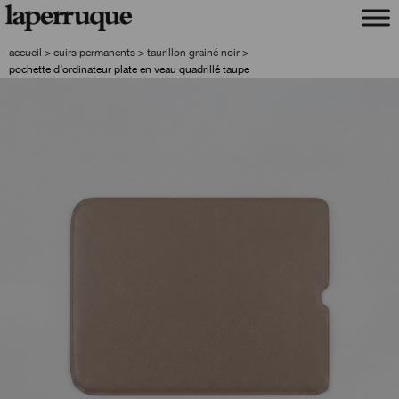
aller
aller
à
au
la
contenu
accueil
>
cuirs permanents
>
taurillon grainé noir
>
navigation
pochette d’ordinateur plate en veau quadrillé taupe