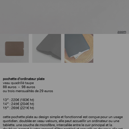
🔍
pochette d'ordinateur plate
veau quadrillé taupe
plage
88
euros
–
98
euros
de
ou trois mensualités de 29 euros
prix :
88
13″ : 220€ (183€ ht)
euros
14″ : 245€ (204€ ht)
à
15″ : 265€ (221€ ht)
98
euros
cette pochette plate au design simple et fonctionnel est conçue pour un usage
quotidien. doublée en veau-velours, elle peut accueillir un ordinateur ou une
tablette. une couche de microfibre, intercallée entre le cuir principal et la