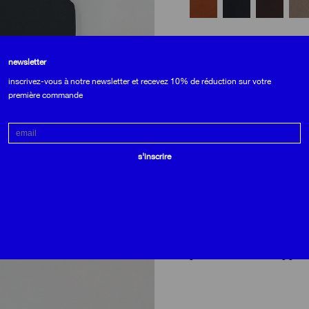
format
newsletter
inscrivez-vous à notre newsletter et recevez 10% de réduction sur votre
AJOUTER AU PANIER
première commande
Email
s'inscrire
matières
• extérieur en veau suportlo : cu
française haas. son double tann
naturelles lui donnent un touc
s’assombrira doucement avec le 
leather working group et nous no
maison de luxe française, limita
🔍
• doublure intégrale en veau fini
gold par le leather working group