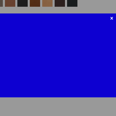
×
MARQUAGE À CHAUD (+10€)
forme & finitions
livraison & retours
ir de veau pleine fleur, finition aniline, provenant de la tannerie
age, minéral puis végétal, ainsi que sa forte teneur en huiles
her doux et agréable. il n’est pas couvert et se patinera et
temps. ce cuir provient d’une tannerie certifiée silver par le
us approvisionnons en partie au sein de stocks inutilisés d’une
nt ainsi notre impact environnemental.
tion velours italien, provenant de la tannerie mastrotto, certifiée
.