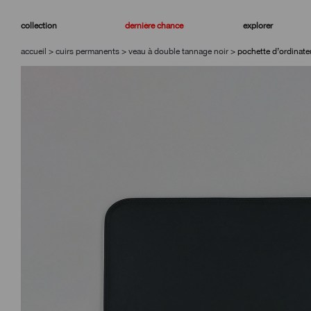
aller
aller
à
au
collection
dernière chance
explorer
la
contenu
navigation
accueil
>
cuirs permanents
>
veau à double tannage noir
>
pochette d’ordinate