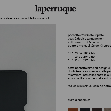
ur plate en veau à double tannage noir
pochette d'ordinateur plate
veau à double tannage noir
plage
220
euros
–
265
euros
de
ou trois mensualités de 73 euros
prix :
220
13″ : 220€ (183€ ht)
euros
14″ : 245€ (204€ ht)
à
15″ : 265€ (221€ ht)
265
euros
cette pochette plate au design s
doublée en veau-velours, elle peu
microfibre, intercallée entre le cu
et accueilli en douceur. elle est
réalisé à la main au sein de notre
cuirs disponibles