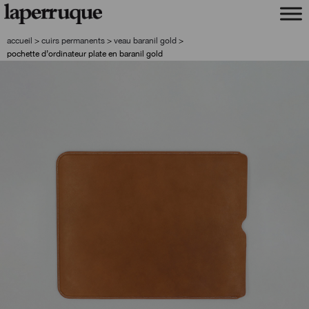
aller
aller
à
au
la
contenu
accueil
>
cuirs permanents
>
veau baranil gold
>
navigation
pochette d’ordinateur plate en baranil gold