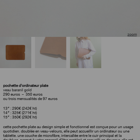
pochette d'ordinateur plate
veau baranil gold
plage
290
euros
–
350
euros
de
ou trois mensualités de 97 euros
prix :
290
13″ : 290€ (242€ ht)
euros
14″ : 325€ (271€ ht)
à
15″ : 350€ (292€ ht)
350
euros
cette pochette plate au design simple et fonctionnel est conçue pour un usage
quotidien. doublée en veau-velours, elle peut accueillir un ordinateur ou une
tablette. une couche de microfibre, intercallée entre le cuir principal et la