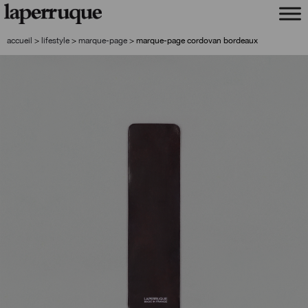
aller
aller
à
au
la
contenu
accueil
>
lifestyle
>
marque-page
>
marque-page cordovan bordeaux
navigation