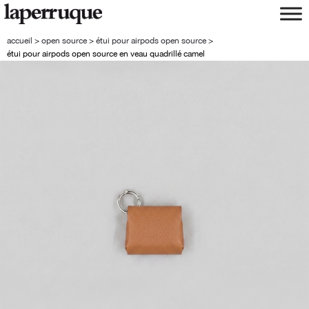
aller
aller
à
au
la
contenu
accueil
>
open source
>
étui pour airpods open source
>
navigation
étui pour airpods open source en veau quadrillé camel