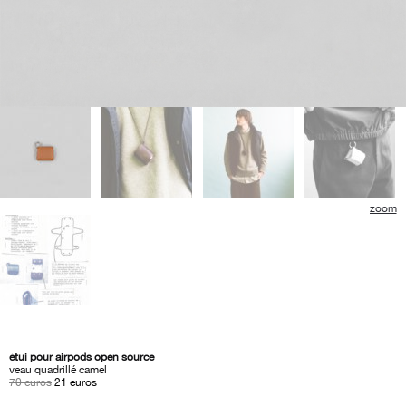
étui pour airpods open source
veau quadrillé camel
le
le
70
euros
21
euros
prix
prix