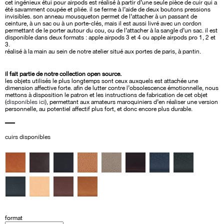
initial
actuel
cet ingénieux étui pour airpods est réalisé à partir d’une seule pièce de cuir qui a
était :
est :
été savamment coupée et pliée. il se ferme à l’aide de deux boutons pressions
70
21
invisibles. son anneau mousqueton permet de l’attacher à un passant de
euros.
euros.
ceinture, à un sac ou à un porte-clés, mais il est aussi livré avec un cordon
permettant de le porter autour du cou, ou de l’attacher à la sangle d’un sac. il est
disponible dans deux formats : apple airpods 3 et 4 ou apple airpods pro 1, 2 et
3.
réalisé à la main au sein de notre atelier situé aux portes de paris, à pantin.
il fait partie de notre collection open source.
les objets utilisés le plus longtemps sont ceux auxquels est attachée une
dimension affective forte. afin de lutter contre l’obsolescence émotionnelle, nous
mettons à disposition le patron et les instructions de fabrication de cet objet
(
disponibles ici
), permettant aux amateurs maroquiniers d’en réaliser une version
personnelle, au potentiel affectif plus fort, et donc encore plus durable.
cuirs disponibles
format