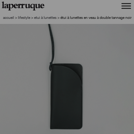
aller
aller
à
au
la
contenu
accueil
>
lifestyle
>
etui à lunettes
>
étui à lunettes en veau à double tannage noir
navigation