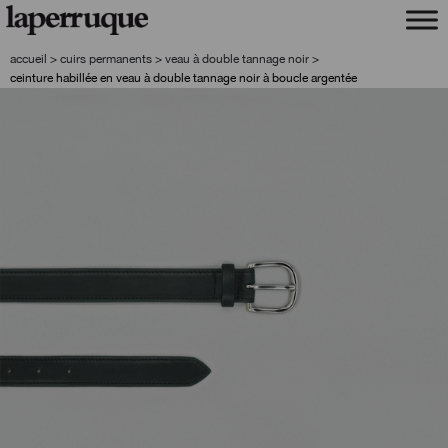
aller
aller
à
au
la
contenu
accueil
>
cuirs permanents
>
veau à double tannage noir
>
navigation
ceinture habillée en veau à double tannage noir à boucle argentée