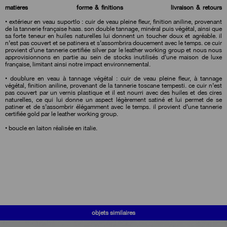
matières
forme & finitions
livraison & retours
• extérieur en veau suportlo : cuir de veau pleine fleur, finition aniline, provenant
de la tannerie française haas. son double tannage, minéral puis végétal, ainsi que
sa forte teneur en huiles naturelles lui donnent un toucher doux et agréable. il
n’est pas couvert et se patinera et s’assombrira doucement avec le temps. ce cuir
provient d’une tannerie certifiée silver par le leather working group et nous nous
approvisionnons en partie au sein de stocks inutilisés d’une maison de luxe
française, limitant ainsi notre impact environnemental.
• doublure en veau à tannage végétal : cuir de veau pleine fleur, à tannage
végétal, finition aniline, provenant de la tannerie toscane tempesti. ce cuir n’est
pas couvert par un vernis plastique et il est nourri avec des huiles et des cires
naturelles, ce qui lui donne un aspect légèrement satiné et lui permet de se
patiner et de s’assombrir élégamment avec le temps. il provient d’une tannerie
certifiée gold par le leather working group.
• boucle en laiton réalisée en italie.
objets similaires