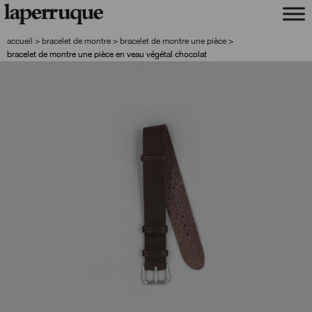
aller
aller
à
au
la
contenu
accueil
>
bracelet de montre
>
bracelet de montre une pièce
>
navigation
bracelet de montre une pièce en veau végétal chocolat