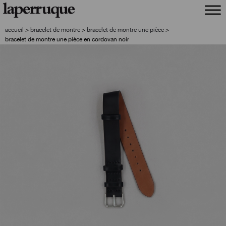
aller
aller
à
au
la
contenu
accueil
>
bracelet de montre
>
bracelet de montre une pièce
>
navigation
bracelet de montre une pièce en cordovan noir