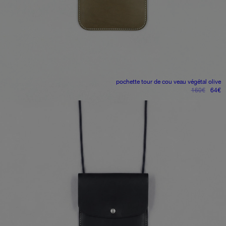
pochette tour de cou
veau végétal olive
le
le
160
€
64
€
prix
pr
initial
ac
était :
es
160€.
6