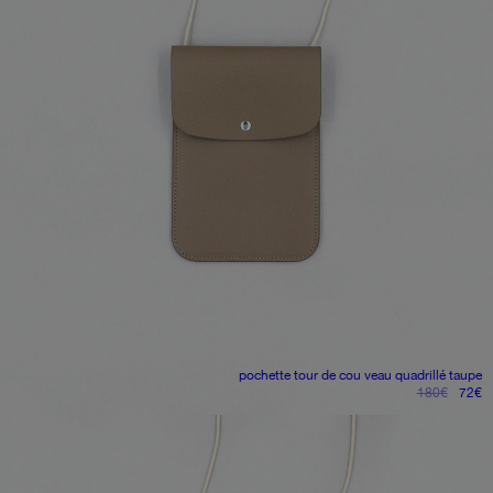
pochette tour de cou
veau quadrillé taupe
le
le
180
€
72
€
prix
pr
initial
ac
était :
es
180€.
7