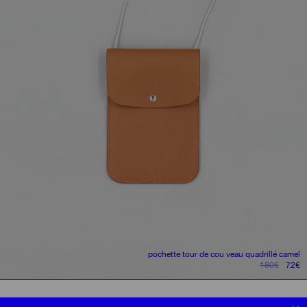
pochette tour de cou
veau quadrillé camel
le
le
180
€
72
€
prix
pr
initial
ac
était :
es
politique de confidentialité