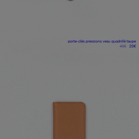
porte-clés pressions
veau quadrillé taupe
le
le
40
€
20
€
prix
pr
initial
ac
était :
es
40€.
2