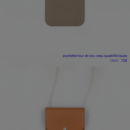
pochette tour de cou
veau quadrillé taupe
le
le
180
€
72
€
prix
pr
initial
ac
était :
es
180€.
7