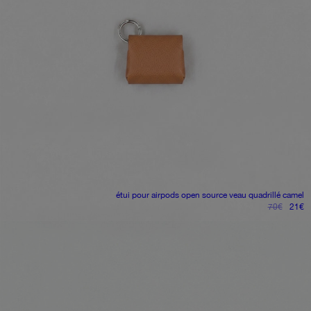
étui pour airpods open source
veau quadrillé camel
le
le
70
€
21
€
prix
pr
initial
ac
était :
es
70€.
2