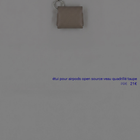
étui pour airpods open source
veau quadrillé taupe
le
le
70
€
21
€
prix
pr
initial
ac
était :
es
70€.
2