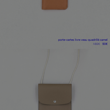
porte-cartes livre
veau quadrillé camel
le
le
180
€
90
€
prix
pr
initial
ac
était :
es
180€.
9