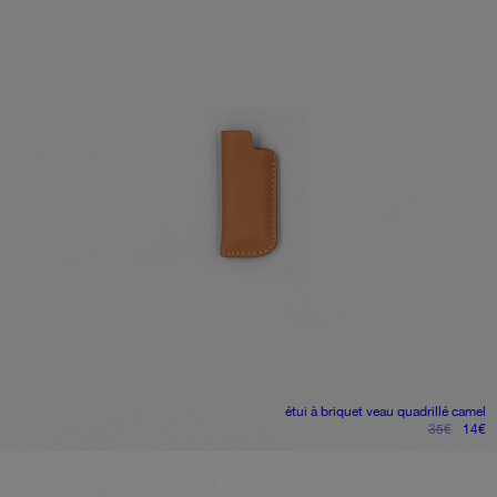
étui à briquet
veau quadrillé camel
le
le
35
€
14
€
prix
pr
initial
ac
était :
es