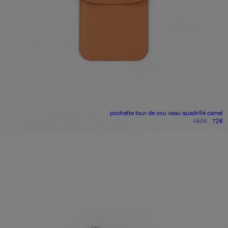
pochette tour de cou
veau quadrillé camel
le
le
180
€
72
€
prix
pr
initial
ac
était :
es
180€.
7