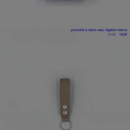
pochette à rabat
veau végétal marine
le
le
270
€
162
€
prix
pr
initial
ac
était :
es
270€.
1