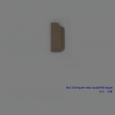
étui à briquet
veau quadrillé taupe
le
le
35
€
14
€
prix
pr
initial
ac
était :
es
35€.
1