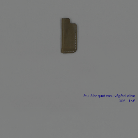
étui à briquet
veau végétal olive
le
le
30
€
15
€
prix
pr
initial
ac
était :
es
30€.
1