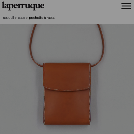
aller
aller
à
au
la
contenu
accueil
>
sacs
>
pochette à rabat
navigation