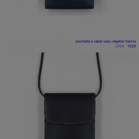
pochette à rabat
veau végétal marine
le
le
270
€
162
€
prix
pr
initial
ac
était :
es
270€.
1