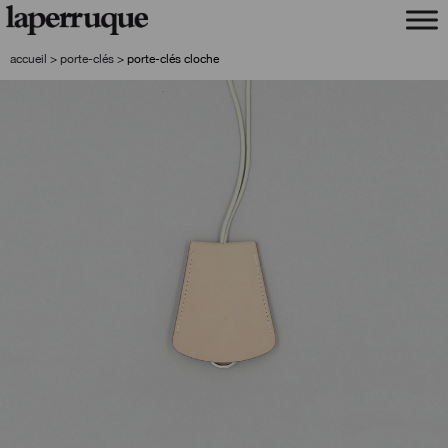
aller
aller
à
au
la
contenu
accueil
>
porte-clés
>
porte-clés cloche
navigation