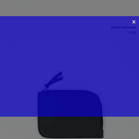
×
porte-monnaie
110
€