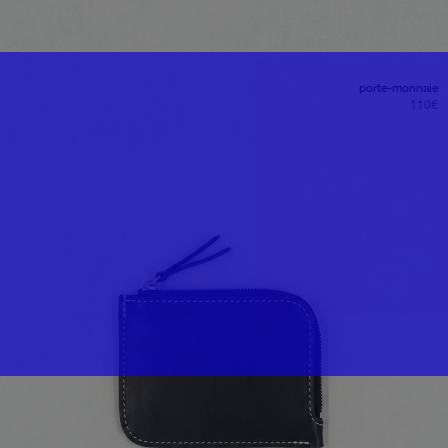
porte-monnaie
110
€