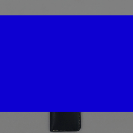
porte-cartes livre
155
€