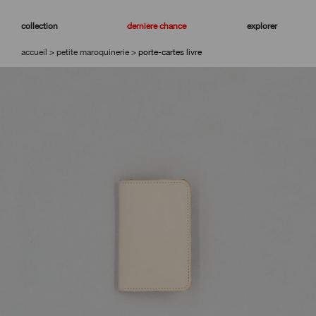
aller
aller
à
au
collection
dernière chance
explorer
la
contenu
navigation
accueil
>
petite maroquinerie
>
porte-cartes livre