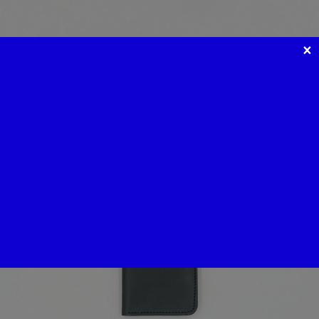
×
porte-cartes livre
155
€