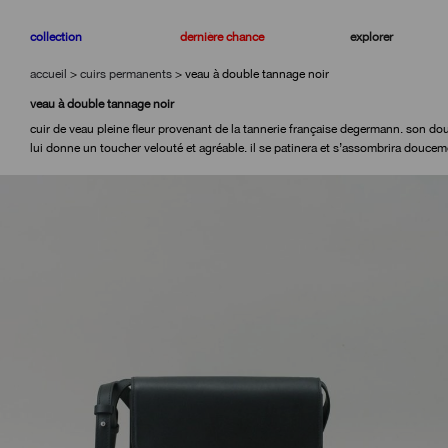
aller
aller
à
au
collection
dernière chance
explorer
la
contenu
navigation
accueil
>
cuirs permanents
>
veau à double tannage noir
veau à double tannage noir
cuir de veau pleine fleur provenant de la tannerie française degermann. son dou
lui donne un toucher velouté et agréable. il se patinera et s’assombrira doucem