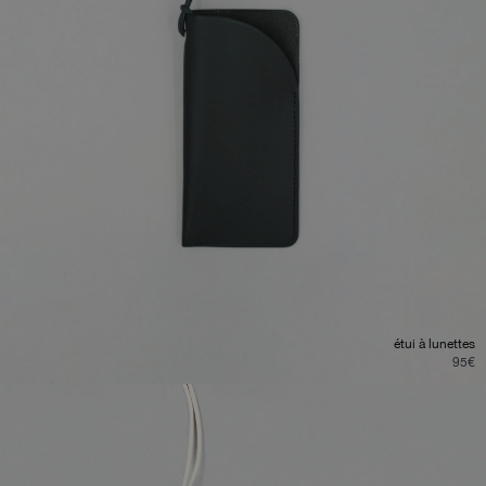
étui à lunettes
95
€