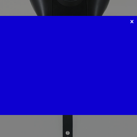
×
cabas
650
€