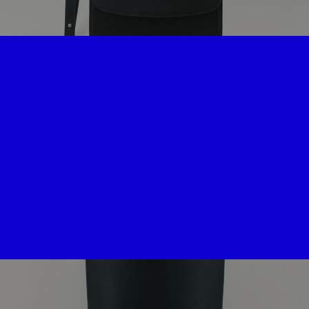
sac à rabat
590
€