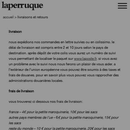
aller
aller
à
au
la
contenu
accueil
>
livraisons et retours
navigation
livraison
nous expédions nos commandes en lettre suivies ou en colissimo. le
délai de livraison est compris entre 2 et 10 jours selon le pays de
destination. après dépôt de votre colis vous aurez un numéro de suivi
vous permettant de localiser le paquet sur
www.laposte.fr
. si vous avez
un problème avec le suivi nous nous ferons un plaisir de vous aider. a
l’extérieur de l’union européenne vous pouvez être soumis à des taxes et
frais de douanes. pour en savoir plus vous pouvez vous rapprocher des
administrations douanières locales.
frais de livraison
vous trouverez ci dessous nos frais de livraison:
france – 4€ pour la petite maroquinerie, 10€ pour les sacs
autres pays membres de l’ue –
6
€ pour la petite maroquinerie, 15€ pour
les sacs
reste du monde – 10 €
pour la petite maroquinerie, 20€ pour les sacs