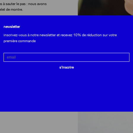
s à sauter le pas : nous avons
elet de montre.
re atelier de pantin dans un robuste
s pour se patiner avec le temps.
newsletter
inscrivez-vous à notre newsletter et recevez 10% de réduction sur votre
e matière apportent une véritable
première commande
e.
 trois largeurs (18, 20 et 22 mm) et
Email
ier le bout de la sangle sur lui-même
s'inscrire
usqu’au 20 juin avec une réduction
t de montre une pièce rejoindra