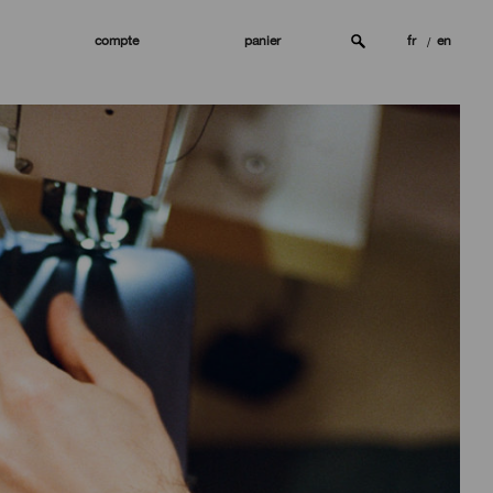
compte
panier
fr
en