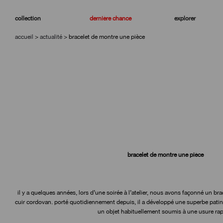
aller
aller
à
au
collection
dernière chance
explorer
la
contenu
navigation
accueil
>
actualité
>
bracelet de montre une pièce
bracelet de montre une pièce
il y a quelques années, lors d’une soirée à l’atelier, nous avons façonné un b
cuir cordovan. porté quotidiennement depuis, il a développé une superbe patine
un objet habituellement soumis à une usure rap