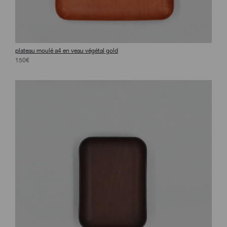
plateau moulé a4 en veau végétal gold
150€