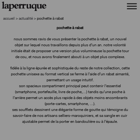
aller
aller
à
au
la
contenu
accueil
>
actualité
>
pochette à rabat
navigation
pochette à rabat
nous sommes ravis de vous présenter la pochette à rabat, un nouvel
objet sur lequel nous travaillons depuis plus d’un an. notre volonté
initiale était de proposer une version plus volumineuse la pochette tour
de cou, et nous avons finalement abouti à un objet plus complexe.
fidèle à la ligne épurée et sophistiquée du reste de notre collection, cette
pochette unisexe au format vertical se ferme à l’aide d’un rabat aimanté,
permettant un usage intuitif.
son spacieux compartiment principal peut contenir l’essentiel
(smartphone, portefeuille, livre de poche,…) tandis qu’une poche à
l’arrière permet un accès plus rapide à des objets moins encombrants
(porte-cartes, smartphone, …).
ses soufflets dessinent une élégante forme de goutte qui témoigne du
savoir-faire de nos artisans selliers-maroquiniers, et sa sangle en cuir
ajustable permet de la porter en bandoulière ou à l’épaule.