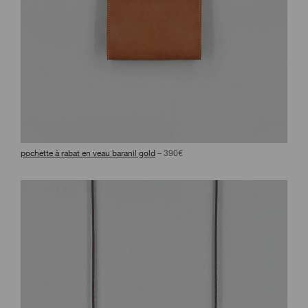
pochette à rabat en veau baranil gold
– 390€